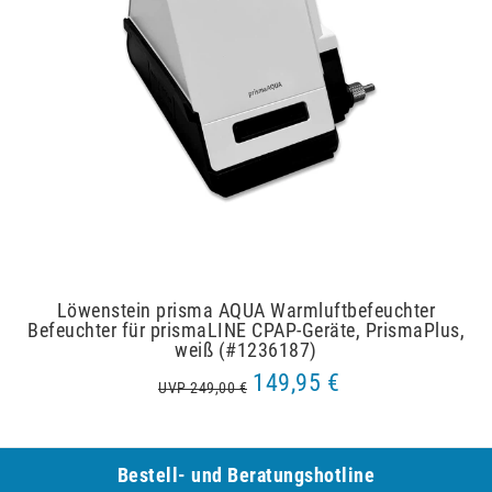
Löwenstein prisma AQUA Warmluftbefeuchter
Befeuchter für prismaLINE CPAP-Geräte, PrismaPlus,
weiß (#1236187)
149,95 €
UVP 249,00 €
Bestell- und Be­ra­tungs­hot­line