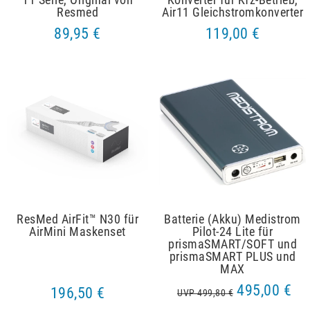
Resmed
Air11 Gleichstromkonverter
89,95 €
119,00 €
ResMed AirFit™ N30 für
Batterie (Akku) Medistrom
AirMini Maskenset
Pilot-24 Lite für
prismaSMART/SOFT und
prismaSMART PLUS und
MAX
495,00 €
196,50 €
UVP 499,80 €