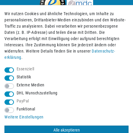
Wir nutzen Cookies und ähnliche Technologien, um Inhalte zu
personalisieren, Drittanbieter-Medien einzubinden und den Website-
Traffic zu analysieren. Dabei verarbeiten wir personenbezogene
Daten (z. B. IP-Adresse) und teilen diese mit Dritten. Die
Verarbeitung erfolgt mit Einwilligung oder aufgrund berechtigten
Impressum
Daten­schutz­erklärung
AGB
Interesses. Ihre Zustimmung können Sie jederzeit ändern oder
widerrufen. Weitere Details finden Sie in unserer
Daten­schutz­
erklärung
.
Barrierefreiheitserklärung
Widerrufs­recht
Essenziell
Statistik
Externe Medien
Widerrufs­formular
Kontakt
DHL Wunschzustellung
PayPal
Funktional
Vertrag widerrufen
Weitere Einstellungen
Alle akzeptieren
© 2026 Burbach+Goetz Deutsche Sanitätshaus GmbH
/ Alle Rechte