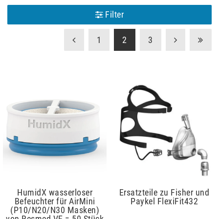
Filter
1
2
3
HumidX wasserloser
Ersatzteile zu Fisher und
Befeuchter für AirMini
Paykel FlexiFit432
(P10/N20/N30 Masken)
von Resmed VE = 50 Stück