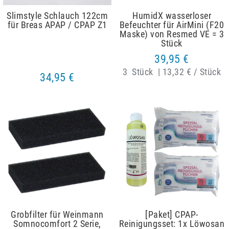
Slimstyle Schlauch 122cm
HumidX wasserloser
für Breas APAP / CPAP Z1
Befeuchter für AirMini (F20
Maske) von Resmed VE = 3
Stück
39,95 €
3
Stück
|
13,32 € / Stück
34,95 €
Artikelpaket
Grobfilter für Weinmann
[Paket] CPAP-
Somnocomfort 2 Serie,
Reinigungsset: 1x Löwosan