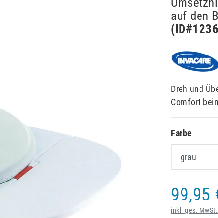
Umsetzhi
auf den B
(ID#
123
Dreh und Übe
Comfort beim
Farbe
99,95 
inkl. ges. MwSt.