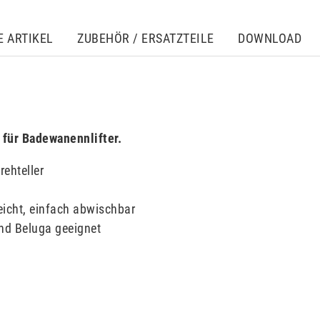
E ARTIKEL
ZUBEHÖR / ERSATZTEILE
DOWNLOAD
 für Badewanennlifter.
ehteller
eicht, einfach abwischbar
nd Beluga geeignet
s