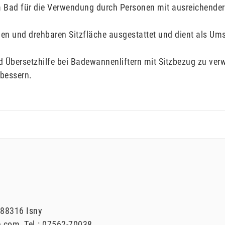
m Bad für die Verwendung durch Personen mit ausreichender
chen und drehbaren Sitzfläche ausgestattet und dient als 
d Übersetzhilfe bei Badewannenliftern mit Sitzbezug zu ve
rbessern.
88316
Isny
e.com
Tel.:
07562-70038