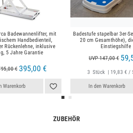
ca Badewannenlifter, mit
Badestufe stapelbar 3er-Se
ischem Handbedienteil,
20 cm Gesamthöhe), die
r Rückenlehne, inklusive
Einstiegshilfe
g, 5 Jahre Garantie
59,
UVP 147,00 €
395,00 €
95,00 €
3
Stück
|
19,83 € /
en Warenkorb
In den Warenkorb
ZUBEHÖR