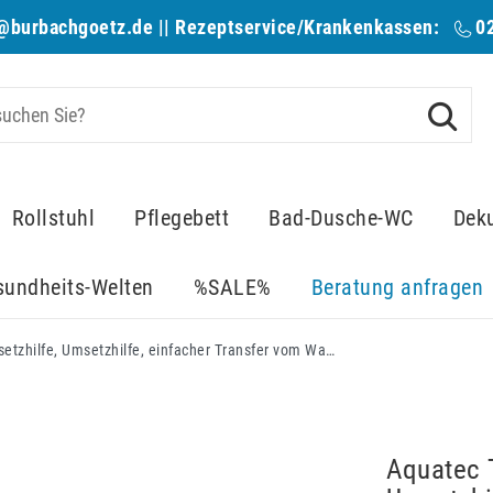
@burbachgoetz.de
|| Rezeptservice/Krankenkassen:
0
Rollstuhl
Pflegebett
Bad-Dusche-WC
Dek
sundheits-Welten
%SALE%
Beratung anfragen
Aquatec Transferhilfe und Übersetzhilfe, Umsetzhilfe, einfacher Transfer vom Wannenrand auf den Bade-Lifter, bis 140 kg, in grau oder blau
Aquatec T