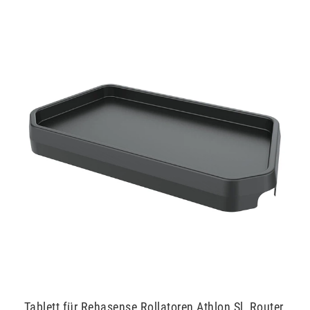
Tablett für Rehasense Rollatoren Athlon Sl, Router,