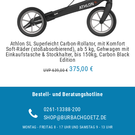
Athlon SL Superleicht Carbon-Rollator, mit Komfort
Soft-Räder (stoßabsorbierend), ab 5 kg, Gehwagen mit
Einkaufstasche & Stockhalter, bis 150kg, Carbon Black
Edition
375,00 €
UVP 639,00 €
Bestell- und Be­ra­tungs­hot­line
0261-13388-200
SHOP@BURBACHGOETZ.DE
MONTAG - FREITAG 8 - 17 UHR UND SAMSTAG 9 - 13 UHR