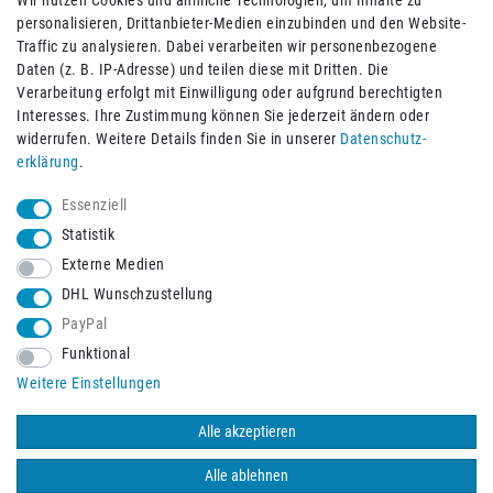
Wir nutzen Cookies und ähnliche Technologien, um Inhalte zu
personalisieren, Drittanbieter-Medien einzubinden und den Website-
Traffic zu analysieren. Dabei verarbeiten wir personenbezogene
Daten (z. B. IP-Adresse) und teilen diese mit Dritten. Die
Verarbeitung erfolgt mit Einwilligung oder aufgrund berechtigten
Impressum
Daten­schutz­erklärung
AGB
Interesses. Ihre Zustimmung können Sie jederzeit ändern oder
widerrufen. Weitere Details finden Sie in unserer
Daten­schutz­
erklärung
.
Barrierefreiheitserklärung
Widerrufs­recht
Essenziell
Statistik
Externe Medien
Widerrufs­formular
Kontakt
DHL Wunschzustellung
PayPal
Funktional
Vertrag widerrufen
Weitere Einstellungen
Alle akzeptieren
© 2026 Burbach+Goetz Deutsche Sanitätshaus GmbH
/ Alle Rechte
vorbehalten. Alle Preise verstehen sich inklusive der Mehrwertsteuer,
Alle ablehnen
zuzüglich der Versandkosten.