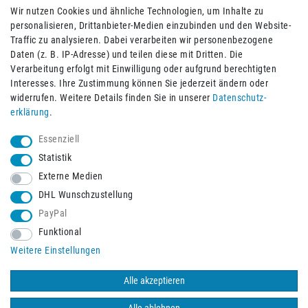
Wir nutzen Cookies und ähnliche Technologien, um Inhalte zu
personalisieren, Drittanbieter-Medien einzubinden und den Website-
Traffic zu analysieren. Dabei verarbeiten wir personenbezogene
Daten (z. B. IP-Adresse) und teilen diese mit Dritten. Die
Verarbeitung erfolgt mit Einwilligung oder aufgrund berechtigten
Impressum
Daten­schutz­erklärung
AGB
Interesses. Ihre Zustimmung können Sie jederzeit ändern oder
widerrufen. Weitere Details finden Sie in unserer
Daten­schutz­
erklärung
.
Barrierefreiheitserklärung
Widerrufs­recht
Essenziell
Statistik
Externe Medien
Widerrufs­formular
Kontakt
DHL Wunschzustellung
PayPal
Funktional
Vertrag widerrufen
Weitere Einstellungen
Alle akzeptieren
© 2026 Burbach+Goetz Deutsche Sanitätshaus GmbH
/ Alle Rechte
vorbehalten. Alle Preise verstehen sich inklusive der Mehrwertsteuer,