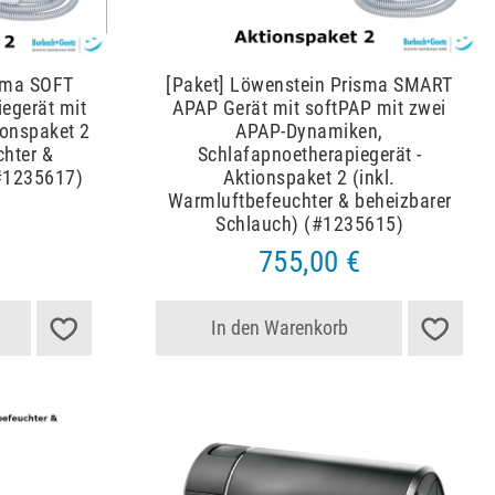
isma SOFT
[Paket] Löwenstein Prisma SMART
egerät mit
APAP Gerät mit softPAP mit zwei
ionspaket 2
APAP-Dynamiken,
chter &
Schlafapnoetherapiegerät -
(#1235617)
Aktionspaket 2 (inkl.
Warmluftbefeuchter & beheizbarer
Schlauch) (#1235615)
755,00 €
In den Warenkorb