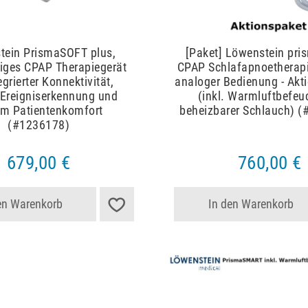
tein PrismaSOFT plus,
[Paket] Löwenstein pr
iges CPAP Therapiegerät
CPAP Schlafapnoetherapi
egrierter Konnektivität,
analoger Bedienung - Akt
 Ereigniserkennung und
(inkl. Warmluftbefeu
m Patientenkomfort
beheizbarer Schlauch) 
(#1236178)
679,00 €
760,00 €
en Warenkorb
In den Warenkorb
Artikelpaket