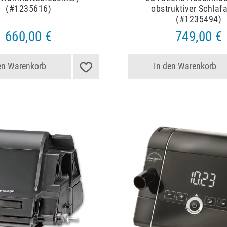
(#1235616)
obstruktiver Schlaf
(#1235494)
660,00 €
749,00 €
en Warenkorb
In den Warenkorb