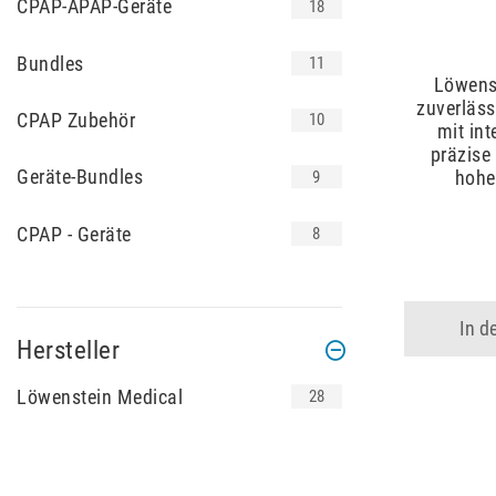
CPAP-APAP-Geräte
18
Bundles
11
Löwens
zuverläss
CPAP Zubehör
10
mit int
präzise
Geräte-Bundles
hohe
9
CPAP - Geräte
8
In d
Hersteller
Löwenstein Medical
28