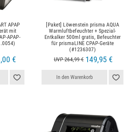
ART APAP
[Paket] Löwenstein prisma AQUA
rät mit
Warmluftbefeuchter + Spezial-
PAP-APAP-
Entkalker 500ml gratis, Befeuchter
1.0054)
für prismaLINE CPAP-Geräte
(#1236307)
,00 €
149,95 €
UVP 264,99 €
In den Warenkorb