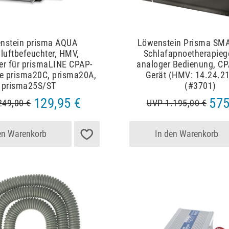
nstein prisma AQUA
Löwenstein Prisma SM
uftbefeuchter, HMV,
Schlafapnoetherapiege
er für prismaLINE CPAP-
analoger Bedienung, C
ie prisma20C, prisma20A,
Gerät (HMV: 14.24.2
prisma25S/ST
(#3701)
129,95 €
575
249,00 €
UVP 1.195,00 €
en Warenkorb
In den Warenkorb