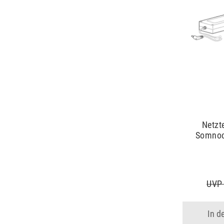
Netzt
Somnoc
UVP 
In d