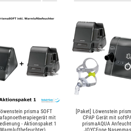
Artikelpaket
Löwenstein prisma SOFT
[Paket] Löwenstein pris
afapnoetherapiegerät mit
CPAP Gerät mit softPA
edienung - Aktionspaket 1
prismaAQUA Anfeuchter
. Warmluftbefeuchter)
JOYCEone Nasenmask