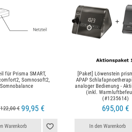
eil für Prisma SMART,
[Paket] Löwenstein pri
omfort2, Somnosoft2,
APAP Schlafapnoetherapi
Somnobalance
analoger Bedienung - Akt
(inkl. Warmluftbefeu
(#1235614)
99,95 €
695,00 €
122,00 €
en Warenkorb
In den Warenkorb