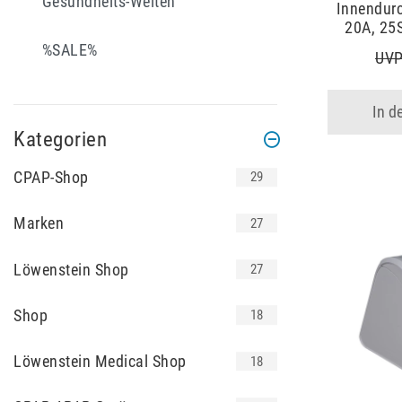
Gesundheits-Welten
Innendurc
20A, 25S
%SALE%
UVP
In d
Kategorien
CPAP-Shop
29
Marken
27
Löwenstein Shop
27
Shop
18
Löwenstein Medical Shop
18