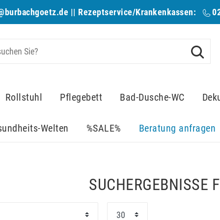
@burbachgoetz.de
|| Rezeptservice/Krankenkassen:
0
Rollstuhl
Pflegebett
Bad-Dusche-WC
Dek
sundheits-Welten
%SALE%
Beratung anfragen
SUCHERGEBNISSE F