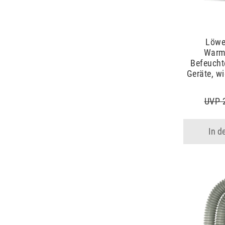
Löwe
Warml
Befeucht
Geräte, w
UVP 
In d