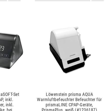
maSOFT-Set
Löwenstein prisma AQUA
P, inkl.
Warmluftbefeuchter Befeuchter für
, inkl.
prismaLINE CPAP-Geräte,
e, bei
PrismaPlus, weiß (#1236187)