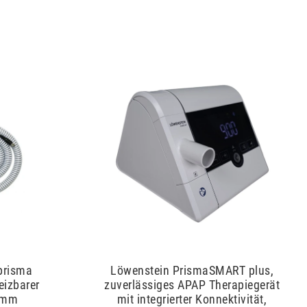
prisma
Löwenstein PrismaSMART plus,
izbarer
zuverlässiges APAP Therapiegerät
5mm
mit integrierter Konnektivität,