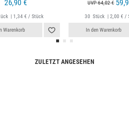
26,90 €
59,9
UVP 64,02 €
tück
|
1,34 € / Stück
30
Stück
|
2,00 € /
en Warenkorb
In den Warenkorb
ZULETZT ANGESEHEN