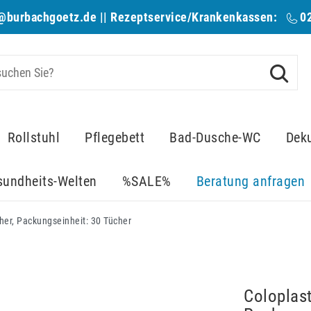
@burbachgoetz.de
|| Rezeptservice/Krankenkassen:
0
Rollstuhl
Pflegebett
Bad-Dusche-WC
Dek
sundheits-Welten
%SALE%
Beratung anfragen
her, Packungseinheit: 30 Tücher
Coloplas