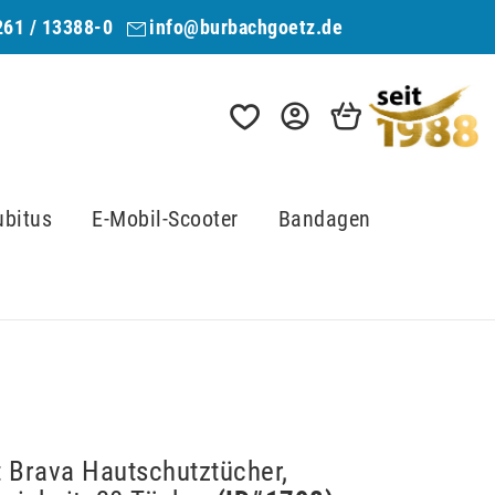
261 / 13388-0
info@burbachgoetz.de
ubitus
E-Mobil-Scooter
Bandagen
t Brava Hautschutztücher,