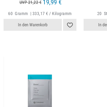
19,99 €
UVP 21,22 €
60
Gramm
|
333,17 € / Kilogramm
20
S
In den Warenkorb
In d