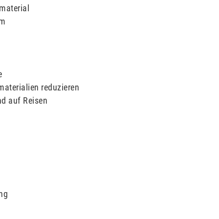
material
lm
e
aterialien reduzieren
nd auf Reisen
ng