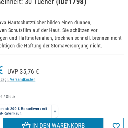
einheit: 30 Tücher
(ID#
1798
)
ava Hautschutztücher bilden einen dünnen,
en Schutzfilm auf der Haut. Sie schützen vor
en und Haftmaterialien, trocknen schnell, brennen nicht
chtigen die Haftung der Stomaversorgung nicht.
€
UVP 35,76 €
 zzgl.
Versandkosten
 € / Stück
IN DEN WARENKORB