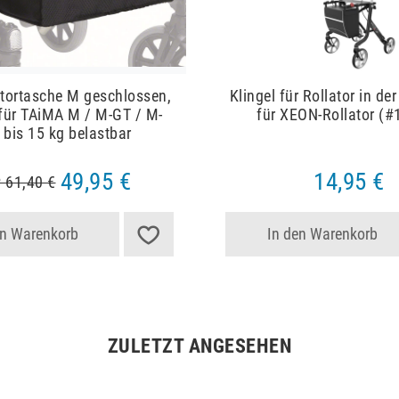
atortasche M geschlossen,
Klingel für Rollator in de
für TAiMA M / M-GT / M-
für XEON-Rollator (#
 bis 15 kg belastbar
49,95 €
14,95 €
 61,40 €
en Warenkorb
In den Warenkorb
ZULETZT ANGESEHEN