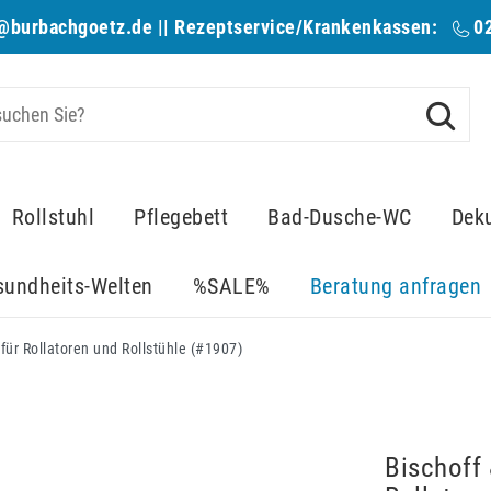
@burbachgoetz.de
|| Rezeptservice/Krankenkassen:
0
Rollstuhl
Pflegebett
Bad-Dusche-WC
Dek
sundheits-Welten
%SALE%
Beratung anfragen
für Rollatoren und Rollstühle (#1907)
Bischoff 