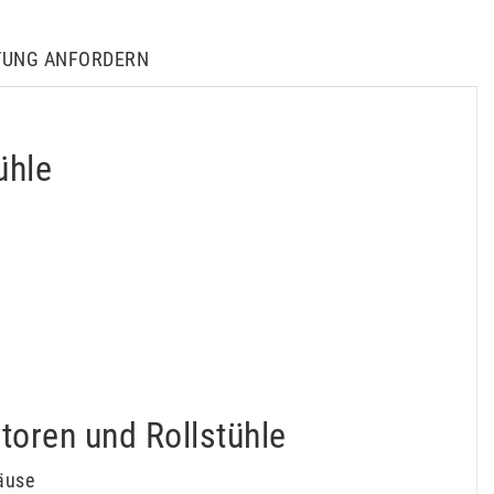
TUNG ANFORDERN
ühle
atoren und Rollstühle
häuse