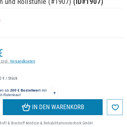
n und Rollstühle (#1907)
(ID#
1907
)
€
 zzgl.
Versandkosten
0 € / Stück
IN DEN WARENKORB
hoff & Bischoff Medizin-& Rehabilitationstechnik GmbH