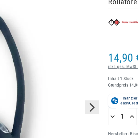
Rollatore
14,90 
inkl. ges. MwSt.
Inhalt
1
Stück
Grundpreis
14,9
Hersteller:
Bisc