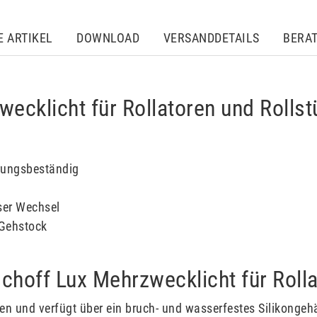
E ARTIKEL
DOWNLOAD
VERSANDDETAILS
BERA
ecklicht für Rollatoren und Rollst
erungsbeständig
oser Wechsel
 Gehstock
schoff Lux Mehrzwecklicht für Roll
ben und verfügt über ein bruch- und wasserfestes Silikonge