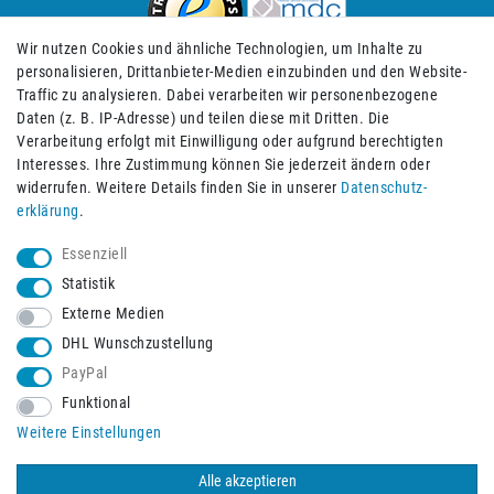
Wir nutzen Cookies und ähnliche Technologien, um Inhalte zu
personalisieren, Drittanbieter-Medien einzubinden und den Website-
Traffic zu analysieren. Dabei verarbeiten wir personenbezogene
Daten (z. B. IP-Adresse) und teilen diese mit Dritten. Die
Verarbeitung erfolgt mit Einwilligung oder aufgrund berechtigten
Impressum
Daten­schutz­erklärung
AGB
Interesses. Ihre Zustimmung können Sie jederzeit ändern oder
widerrufen. Weitere Details finden Sie in unserer
Daten­schutz­
erklärung
.
Barrierefreiheitserklärung
Widerrufs­recht
Essenziell
Statistik
Externe Medien
Widerrufs­formular
Kontakt
DHL Wunschzustellung
PayPal
Funktional
Vertrag widerrufen
Weitere Einstellungen
Alle akzeptieren
© 2026 Burbach+Goetz Deutsche Sanitätshaus GmbH
/ Alle Rechte