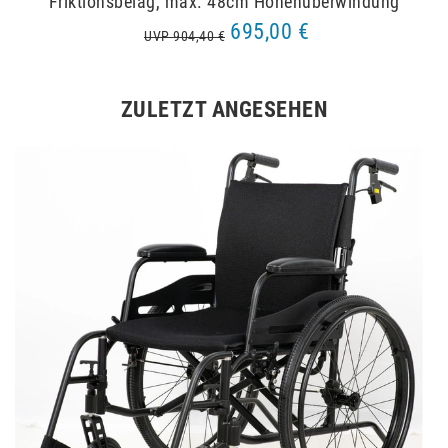
Friktionsbelag, max. 48cm Höhenüberwindung
695,00 €
UVP 904,40 €
ZULETZT ANGESEHEN