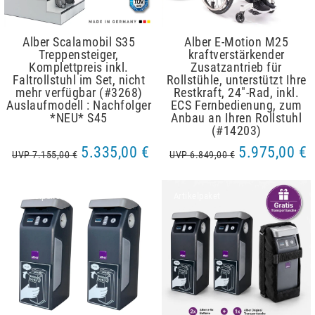
Alber Scalamobil S35
Alber E-Motion M25
Treppensteiger,
kraftverstärkender
Komplettpreis inkl.
Zusatzantrieb für
Faltrollstuhl im Set, nicht
Rollstühle, unterstützt Ihre
mehr verfügbar (#3268)
Restkraft, 24"-Rad, inkl.
Auslaufmodell : Nachfolger
ECS Fernbedienung, zum
*NEU* S45
Anbau an Ihren Rollstuhl
(#14203)
5.335,00 €
5.975,00 €
UVP 7.155,00 €
UVP 6.849,00 €
Artikelpaket
Artikelpaket