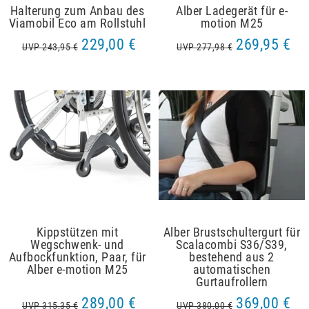
Halterung zum Anbau des
Alber Ladegerät für e-
Viamobil Eco am Rollstuhl
motion M25
229,00 €
269,95 €
UVP 243,95 €
UVP 277,98 €
Kippstützen mit
Alber Brustschultergurt für
Wegschwenk- und
Scalacombi S36/S39,
Aufbockfunktion, Paar, für
bestehend aus 2
Alber e-motion M25
automatischen
Gurtaufrollern
289,00 €
369,00 €
UVP 315,35 €
UVP 380,00 €