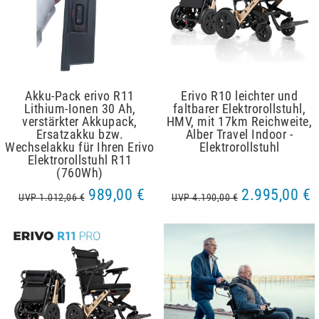
Akku-Pack erivo R11
Erivo R10 leichter und
Lithium-Ionen 30 Ah,
faltbarer Elektrorollstuhl,
verstärkter Akkupack,
HMV, mit 17km Reichweite,
Ersatzakku bzw.
Alber Travel Indoor -
Wechselakku für Ihren Erivo
Elektrorollstuhl
Elektrorollstuhl R11
(760Wh)
989,00 €
2.995,00 €
UVP 1.012,06 €
UVP 4.190,00 €