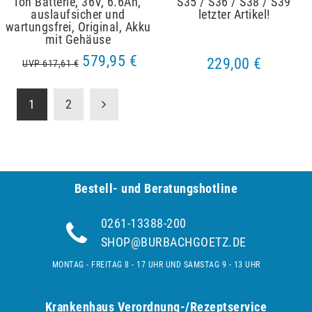
Ion Batterie, 36V, 6.6Ah,
S35 / S36 / S38 / S39
auslaufsicher und
letzter Artikel!
wartungsfrei, Original, Akku
mit Gehäuse
579,95 €
229,00 €
UVP 617,61 €
1
2
Bestell- und Be­ra­tungs­hot­line
0261-13388-200
SHOP@BURBACHGOETZ.DE
MONTAG - FREITAG 8 - 17 UHR UND SAMSTAG 9 - 13 UHR
Krankenhaus Verordnung-/Rezeptservice