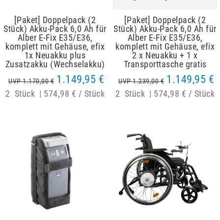
[Paket] Doppelpack (2
[Paket] Doppelpack (2
Stück) Akku-Pack 6,0 Ah für
Stück) Akku-Pack 6,0 Ah für
Alber E-Fix E35/E36,
Alber E-Fix E35/E36,
komplett mit Gehäuse, efix
komplett mit Gehäuse, efix
1x Neuakku plus
2 x Neuakku + 1 x
Zusatzakku (Wechselakku)
Transporttasche gratis
1.149,95 €
1.149,95 €
UVP 1.170,00 €
UVP 1.239,00 €
2
Stück
|
574,98 € / Stück
2
Stück
|
574,98 € / Stück