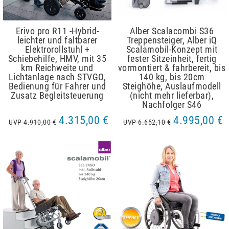
Erivo pro R11 -Hybrid-
Alber Scalacombi S36
leichter und faltbarer
Treppensteiger, Alber iQ
Elektrorollstuhl +
Scalamobil-Konzept mit
Schiebehilfe, HMV, mit 35
fester Sitzeinheit, fertig
km Reichweite und
vormontiert & fahrbereit, bis
Lichtanlage nach STVGO,
140 kg, bis 20cm
Bedienung für Fahrer und
Steighöhe, Auslaufmodell
Zusatz Begleitsteuerung
(nicht mehr lieferbar),
Nachfolger S46
4.315,00 €
4.995,00 €
UVP 4.910,00 €
UVP 6.652,10 €