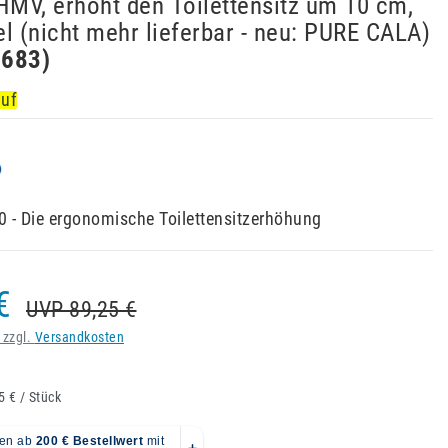
HMV, erhöht den Toilettensitz um 10 cm,
l (nicht mehr lieferbar - neu: PURE CALA)
5683
)
auf
 - Die ergonomische Toilettensitzerhöhung
€
UVP 89,25 €
 zzgl.
Versandkosten
5 € / Stück