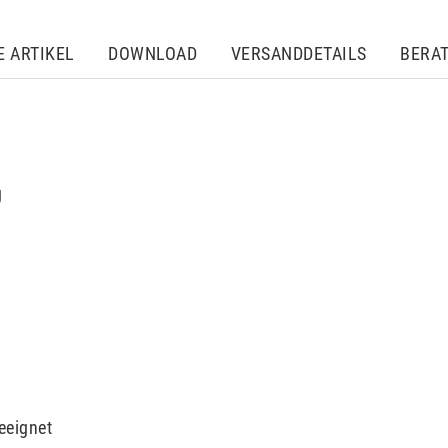
E ARTIKEL
DOWNLOAD
VERSANDDETAILS
BERA
g
eeignet