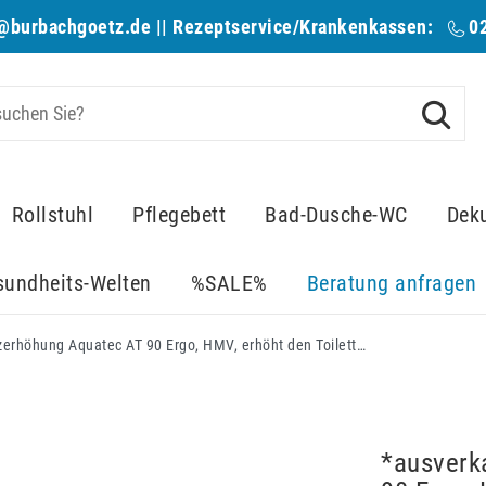
@burbachgoetz.de
|| Rezeptservice/Krankenkassen:
0
Rollstuhl
Pflegebett
Bad-Dusche-WC
Dek
sundheits-Welten
%SALE%
Beratung anfragen
*ausverkauft* Toilettensitzerhöhung Aquatec AT 90 Ergo, HMV, erhöht den Toilettensitz um 10 cm, mit Deckel (nicht mehr lieferbar - neu: PURE CALA)
*ausverk