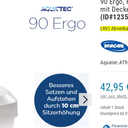
90 Ergo, 
mit Decke
(ID#
123
(AV) Abverk
Aquatec AT90
42,95 
inkl. ges. MwSt.
Inhalt
1
Stück
Grundpreis
42,9