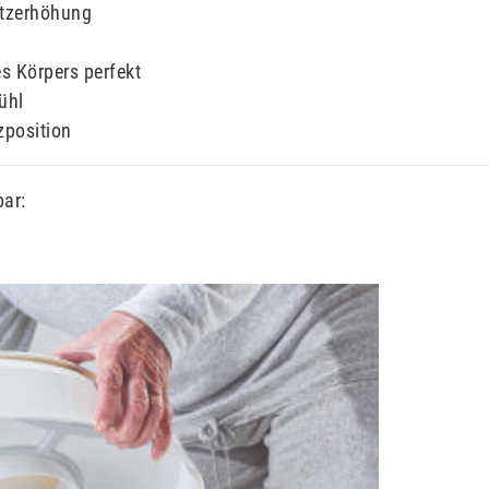
itzerhöhung
s Körpers perfekt
ühl
zposition
ar: